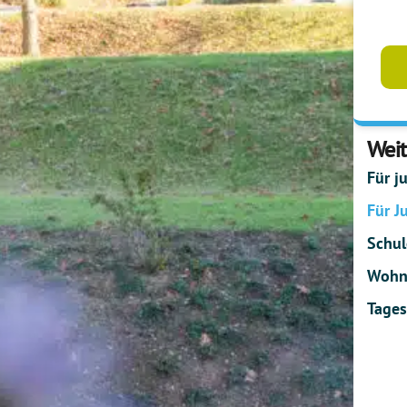
Weit
Für j
Für J
Schul
Wohn
Tages