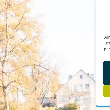
Au
st
per