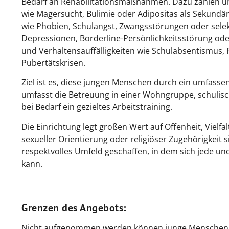
Bedarf an Rehabilitationsmaßnahmen. Dazu zählen 
wie Magersucht, Bulimie oder Adipositas als Sekund
wie Phobien, Schulangst, Zwangsstörungen oder selek
Depressionen, Borderline-Persönlichkeitsstörung ode
und Verhaltensauffälligkeiten wie Schulabsentismus,
Pubertätskrisen.
Ziel ist es, diese jungen Menschen durch ein umfass
umfasst die Betreuung in einer Wohngruppe, schulis
bei Bedarf ein gezieltes Arbeitstraining.
Die Einrichtung legt großen Wert auf Offenheit, Vielf
sexueller Orientierung oder religiöser Zugehörigkeit 
respektvolles Umfeld geschaffen, in dem sich jede 
kann.
Grenzen des Angebots
:
Nicht aufgenommen werden können junge Menschen,