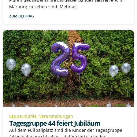
Fluren des Lebenshilfe Landesverbandes Hessen e.V. in
Marburg zu sehen sind: Mehr als
ZUM BEITRAG
Leppermühle
,
Veranstaltungen
Tagesgruppe 44 feiert Jubiläum
Auf dem Fußballplatz sind die Kinder der Tagesgruppe
44 beinahe unschlagbar – dafür sind sie in der